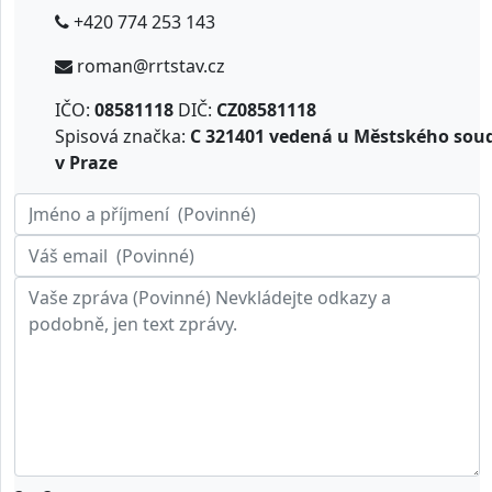
+420 774 253 143
roman@rrtstav.cz
IČO:
08581118
DIČ:
CZ08581118
Spisová značka:
C 321401 vedená u Městského sou
v Praze